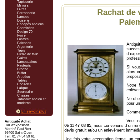
Tapisserie
Mirroirs
Livres
Rachat de 
Ferronnerie
Lampes
Paie
Boiserie
Canapés anciens
Cheminées
Design 70
Ivoire
Lustres
Faiences
Antiqui
Argenterie
success
Tapis
d´exper
Pierre de taille
Galets
profess
Lampadaires
Fauteuils
Si vou
Bronze
alors c
Buffet
propose
Art déco
Tables
Consoles
Notre f
Lalique
enlèvem
Secretaire
Chaises
Ne cher
Tableaux ancien et
moderne
pour un
Commen
Vous no
Antiquité Achat
Hall d’exposition
06 11 47 08 05
, nous convenons d´un ren
Marché Paul Bert
devis gratuit et/ou un enlevèment immédi
93400 Saint-Ouen
Tèl : 01 74 54 59 61
Une fois votre acceptation ferme, un con