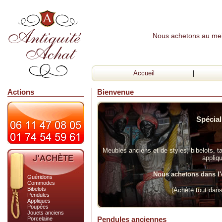
Nous achetons au meill
Accueil
|
Actions
Bienvenue
Spécial
Meubles anciens et de styles, bibelots, ta
appliq
Nous achetons dans l'
Guéridons
Commodes
Bibelots
(Achète tout dan
Pendules
Appliques
Poupées
Jouets anciens
Pendules anciennes
Porcelaine