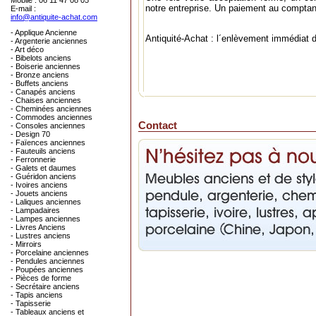
Mobile : 06 11 47 08 05
notre entreprise. Un paiement au comptant 
E-mail :
info@antiquite-achat.com
- Applique Ancienne
Antiquité-Achat : l´enlèvement immédiat 
- Argenterie anciennes
- Art déco
- Bibelots anciens
- Boiserie anciennes
- Bronze anciens
- Buffets anciens
- Canapés anciens
- Chaises anciennes
- Cheminées anciennes
- Commodes anciennes
Contact
- Consoles anciennes
- Design 70
- Faïences anciennes
- Fauteuils anciens
- Ferronnerie
- Galets et daumes
- Guéridon anciens
- Ivoires anciens
- Jouets anciens
- Laliques anciennes
- Lampadaires
- Lampes anciennes
- Livres Anciens
- Lustres anciens
- Mirroirs
- Porcelaine anciennes
- Pendules anciennes
- Poupées anciennes
- Pièces de forme
- Secrétaire anciens
- Tapis anciens
- Tapisserie
- Tableaux anciens et